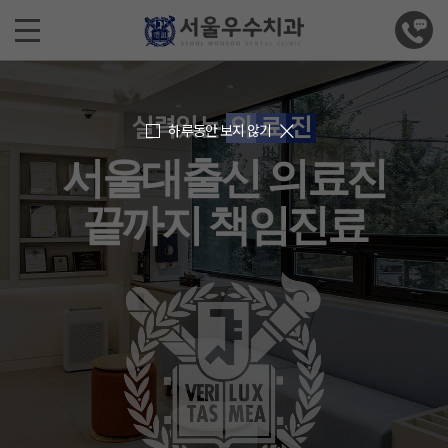
실력있는
의
료
진
하루동안 보지 않기
서울대출신 의료진
끝까지 책임진료